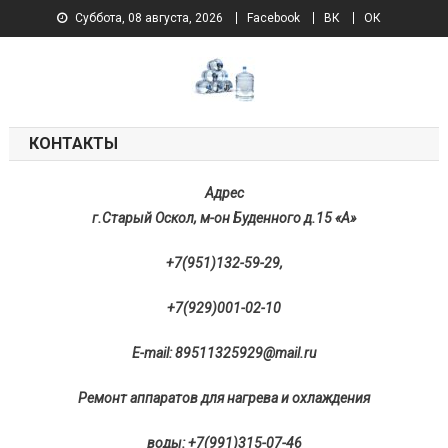
Суббота, 08 августа, 2026
Facebook
ВК
ОК
www.oskolvoda.ru
Доставка воды 19 л г.Старый Оскол
КОНТАКТЫ
Адрес
г.Старый Оскол, м-он Буденного д.15 «А»
+7(951)132-59-29,
+7(929)001-02-10
E-mail: 89511325929@mail.ru
Ремонт аппаратов для нагрева и охлаждения
воды: +7(991)315-07-46