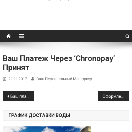
Ваш Платеж Через ‘Chronopay’
Принят
21.11.2017
Ваш Персональный Менеджер
Навигация
Ваш платеж через ‘Яндекс касса’ принят
Оформление заказа с оплатой через систему ‘Yandex касса’
по
ГРАФИК ДОСТАВКИ ВОДЫ
записям